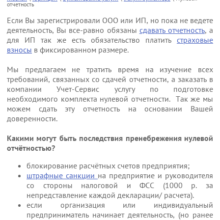
отчетность
Цены
Налоговые новости
Напишите нам
Если Вы зарегистрировали ООО или ИП, но пока не ведете
деятельность, Вы все-равно обязаны
сдавать отчетность
, а
для ИП так же есть обязательство платить
страховые
взносы
в фиксированном размере.
Контакты
О Компании
Мы предлагаем не тратить время на изучение всех
требований, связанных со сдачей отчетности, а заказать в
компании Учет-Сервис услугу по подготовке
необходимого комплекта нулевой отчетности. Так же мы
можем сдать эту отчетность на основании Вашей
доверенности.
Какими могут быть последствия пренебрежения нулевой
отчётностью?
блокирование расчётных счетов предприятия;
штрафные санкции
на предприятие и руководителя
со стороны налоговой и ФСС (1000 р. за
непредставление каждой декларации/ расчета).
если организация или индивидуальный
предприниматель начинает деятельность, (но ранее