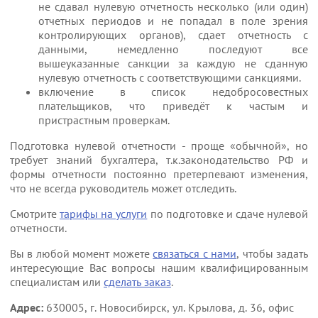
не сдавал нулевую отчетность несколько (или один)
отчетных периодов и не попадал в поле зрения
контролирующих органов), сдает отчетность с
данными, немедленно последуют все
вышеуказанные санкции за каждую не сданную
нулевую отчетность с соответствующими санкциями.
включение в список недобросовестных
плательщиков, что приведёт к частым и
пристрастным проверкам.
Подготовка нулевой отчетности - проще «обычной», но
требует знаний бухгалтера, т.к.законодательство РФ и
формы отчетности постоянно претерпевают изменения,
что не всегда руководитель может отследить.
Смотрите
тарифы на услуги
по подготовке и сдаче нулевой
отчетности.
Вы в любой момент можете
связаться с нами
, чтобы задать
интересующие Вас вопросы нашим квалифицированным
специалистам или
сделать заказ
.
Адрес:
630005, г. Новосибирск, ул. Крылова, д. 36, офис