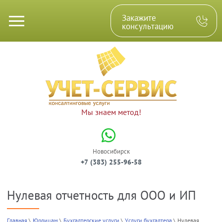
Закажите
консультацию
Мы знаем метод!
Новосибирск
+7 (383) 255-96-58
Нулевая отчетность для ООО и ИП
Консалтинговые услуги
Юрлицам
Физлицам
Главная
 \ 
Юрлицам
 \ 
Бухгалтерские услуги
 \ 
Услуги бухгалтера
 \ Нулевая 