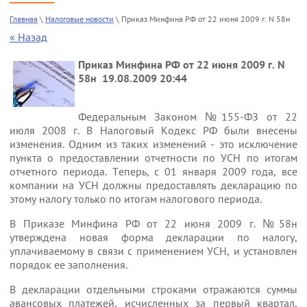
Цены
Налоговые новости
Напишите нам
Главная
 \ 
Налоговые новости
 \ Приказ Минфина РФ от 22 июня 2009 г. N 58н 
« Назад
Приказ Минфина РФ от 22 июня 2009 г. N
Контакты
О Компании
58н
19.08.2009 20:44
Федеральным Законом №155-ФЗ от 22
июля 2008 г. В Налоговый Кодекс РФ были внесены
изменения. Одним из таких изменений - это исключение
пункта о предоставлении отчетности по УСН по итогам
отчетного периода. Теперь, с 01 января 2009 года, все
компании на УСН должны предоставлять декларацию по
этому налогу только по итогам налогового периода.
В Приказе Минфина РФ от 22 июня 2009 г. №58н
утверждена новая форма декларации по налогу,
уплачиваемому в связи с применением УСН, и установлен
порядок ее заполнения.
В декларации отдельными строками отражаются суммы
авансовых платежей, исчисленных за первый квартал,