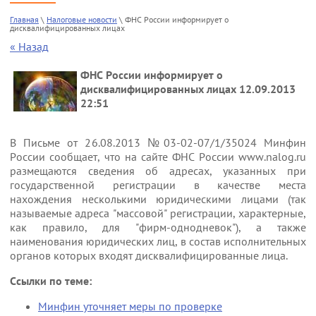
Цены
Налоговые новости
Напишите нам
Главная
 \ 
Налоговые новости
 \ ФНС России информирует о 
дисквалифицированных лицах
« Назад
Контакты
О Компании
ФНС России информирует о
дисквалифицированных лицах
12.09.2013
22:51
В Письме от 26.08.2013 №03-02-07/1/35024 Минфин
России сообщает, что на сайте ФНС России www.nalog.ru
размещаются сведения об адресах, указанных при
государственной регистрации в качестве места
нахождения несколькими юридическими лицами (так
называемые адреса "массовой" регистрации, характерные,
как правило, для "фирм-однодневок"), а также
наименования юридических лиц, в состав исполнительных
органов которых входят дисквалифицированные лица.
Ссылки по теме:
Минфин уточняет меры по проверке